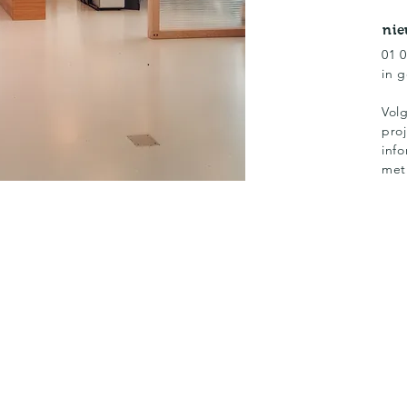
nie
01 
in
g
Vol
pro
inf
met 