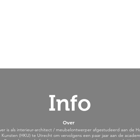
Info
Over
ver is
als interieur-architect / meubelontwerper afgestudeerd aan de 
 Kunsten (HKU) te Utrecht om vervolgens een paar jaar aan de academ