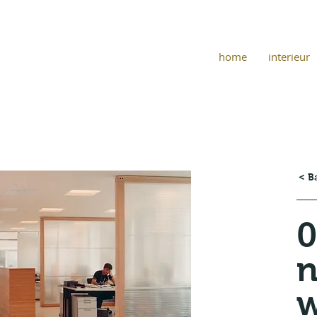
home
interieur
< B
0
w