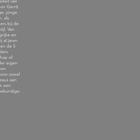
iteit van
on Gerrit
ge, jonge
, als
ers bij de
ijl. Van
rijke en
 al jaren
 en de 5
ders.
shop of
der eigen
pen
voor zowel
reaus aan
in een
uwkundige.