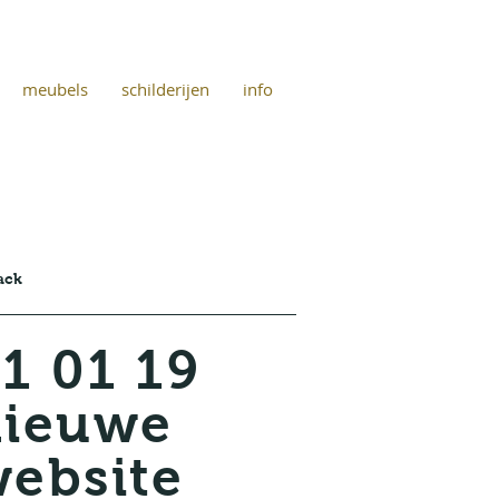
meubels
schilderijen
info
ack
1 01 19
nieuwe
ebsite