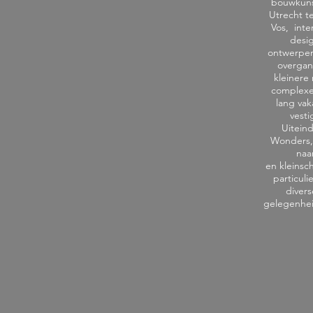
bouwkunst
Utrecht t
Vos, inte
desig
ontwerper
overgang
kleinere
complexer
lang vak
vest
Uiteind
Wonders, 
naa
en kleinsc
particul
divers
gelegenhei