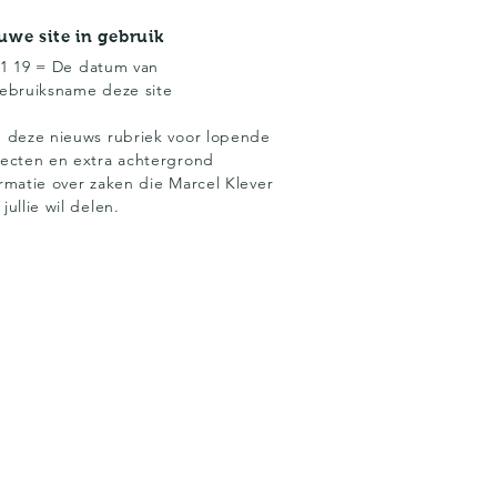
uwe site in gebruik
01 19 =
De datum van
ebruiksname
deze site
g deze nieuws rubriek voor lopende
jecten en extra achtergrond
ormatie over zaken die Marcel Klever
jullie wil delen.