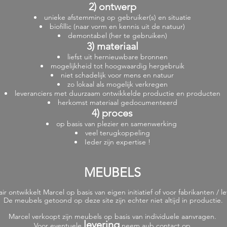
2) ontwerp
unieke afstemming op gebruiker(s) en situatie
biofillic (naar vorm en kennis uit de natuur)
demontabel (her te gebruiken)
3) materiaal
liefst uit hernieuwbare bronnen
mogelijkheid tot hoogwaardig hergebruik
niet schadelijk voor mens en natuur
zo lokaal als mogelijk verkregen
leveranciers met duurzaam ontwikkelde productie en producten
herkomst materiaal gedocumenteerd
4) proces
op basis van plezier en samenwerking
veel terugkoppeling
Ieder zijn expertise !
MEUBELS
ir ontwikkelt Marcel op basis van eigen initiatief of voor fabrikanten / l
De meubels getoond op deze site zijn echter niet altijd in productie.
Marcel verkoopt zijn meubels op basis van individuele aanvragen.
levering
Voor eventuele
neem aub contact op