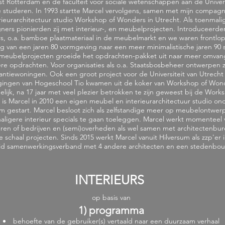
 Rotterdam en de faculteit voor sociale wetenschappen aan de Univers
e studeren. In 1993 startte Marcel vervolgens, samen met mijn compagn
rieurarchitectuur studio Workshop of Wonders in Utrecht. Als toenmali
ners pionierden zij met interieur-, en meubelprojecten. Introduceerden
s, o.a. bamboe plaatmateriaal in de meubelmarkt en we waren frontlop
 van een jaren 80 vormgeving naar een meer minimalistische jaren 90 st
 meubelprojecten groeide het opdrachten-pakket uit naar meer omvang
e opdrachten. Voor organisaties als o.a. Staatsbosbeheer ontwerpen zij
antiewoningen. Ook een groot project voor de Universiteit van Utrecht
igingen van Hogeschool Tio kwamen uit de koker van Workshop of Won
elijk, na 17 jaar met veel plezier betrokken te zijn geweest bij de Work
is Marcel in 2010 een eigen meubel en interieurarchitectuur studio on
m gestart. Marcel besloot zich als zelfstandige meer op meubelontwer
haligere interieur specials te gaan toeleggen. Marcel werkt momenteel 
ieren of bedrijven en (semi)overheden als wel samen met architectenbu
e schaal projecten. Sinds 2015 werkt Marcel vanuit Hilversum als zzp'er 
d samenwerkingsverband met 4 andere architecten en een stedenbo
INTERIEURS
op basis van
1) programma
behoefte van de gebruiker(s) vertaald naar een duurzaam verhaal