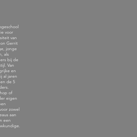
Hogeschool
ie voor
iteit van
on Gerrit
ge, jonge
, als
ers bij de
ijl. Van
rijke en
 al jaren
 en de 5
ders.
shop of
der eigen
pen
voor zowel
reaus aan
in een
uwkundige.