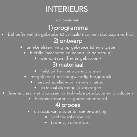
INTERIEURS
op basis van
1) programma
behoefte van de gebruiker(s) vertaald naar een duurzaam verhaal
2) ontwerp
unieke afstemming op gebruiker(s) en situatie
biofillic (naar vorm en kennis uit de natuur)
demontabel (her te gebruiken)
3) materiaal
liefst uit hernieuwbare bronnen
mogelijkheid tot hoogwaardig hergebruik
niet schadelijk voor mens en natuur
zo lokaal als mogelijk verkregen
leveranciers met duurzaam ontwikkelde productie en producten
herkomst materiaal gedocumenteerd
4) proces
op basis van plezier en samenwerking
veel terugkoppeling
Ieder zijn expertise !