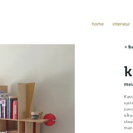
home
interieur
< B
k
meu
Kast
syst
zond
elka
staa
mani