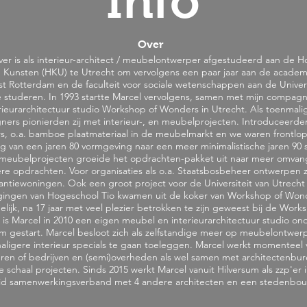
Info
Over
ver is
als interieur-architect / meubelontwerper afgestudeerd aan de 
 Kunsten (HKU) te Utrecht om vervolgens een paar jaar aan de academ
 Rotterdam en de faculteit voor sociale wetenschappen aan de Univers
e studeren. In 1993 startte Marcel vervolgens, samen met mijn compagn
rieurarchitectuur studio Workshop of Wonders in Utrecht. Als toenmali
ners pionierden zij met interieur-, en meubelprojecten. Introduceerden
s, o.a. bamboe plaatmateriaal in de meubelmarkt en we waren frontlop
 van een jaren 80 vormgeving naar een meer minimalistische jaren 90 st
 meubelprojecten groeide het opdrachten-pakket uit naar meer omvang
e opdrachten. Voor organisaties als o.a. Staatsbosbeheer ontwerpen zij
antiewoningen. Ook een groot project voor de Universiteit van Utrecht
igingen van Hogeschool Tio kwamen uit de koker van Workshop of Won
elijk, na 17 jaar met veel plezier betrokken te zijn geweest bij de Work
is Marcel in 2010 een eigen meubel en interieurarchitectuur studio on
m gestart. Marcel besloot zich als zelfstandige meer op meubelontwer
haligere interieur specials te gaan toeleggen. Marcel werkt momenteel 
ieren of bedrijven en (semi)overheden als wel samen met architectenbu
e schaal projecten. Sinds 2015 werkt Marcel vanuit Hilversum als zzp'er 
d samenwerkingsverband met 4 andere architecten en een stedenbo