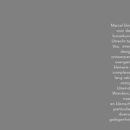
Marcel kle
voor de
bouwkunst
Utrecht t
Vos, inte
desig
ontwerper
overgang
kleinere
complexer
lang vak
vest
Uiteind
Wonders, 
naa
en kleinsc
particul
divers
gelegenhei