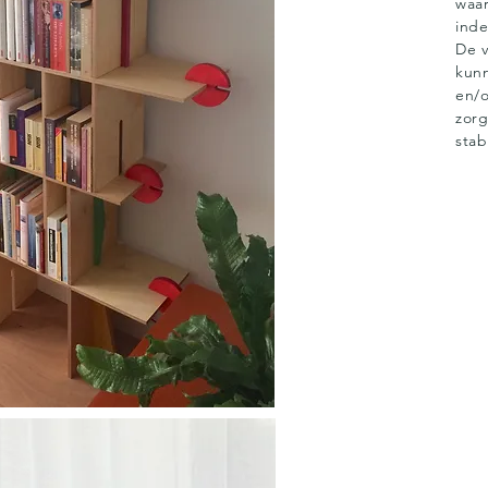
waar
inde
De v
kun
en/o
zorg
stab