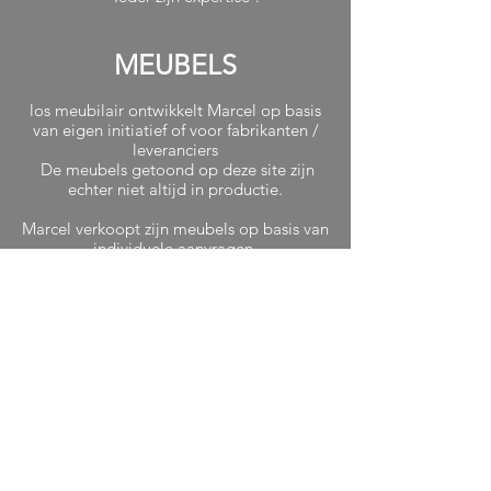
MEUBELS
los meubilair ontwikkelt Marcel op basis
van eigen initiatief of voor fabrikanten /
leveranciers
De meubels getoond op deze site zijn
echter niet altijd in productie.
Marcel verkoopt zijn meubels op basis van
individuele aanvragen.
levering
Voor eventuele
neem aub
contact op
via het contact formulier hieronder.
Adres
/ contact
Werkplekadres: Noorderweg 96C 1221
AB Hilversum