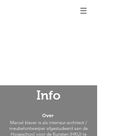
Info
Over
Marcel klever is
als interieur-architect /
meubelontwerper afgestudeerd aan de
Hogeschool voor de Kunsten (HKU) te