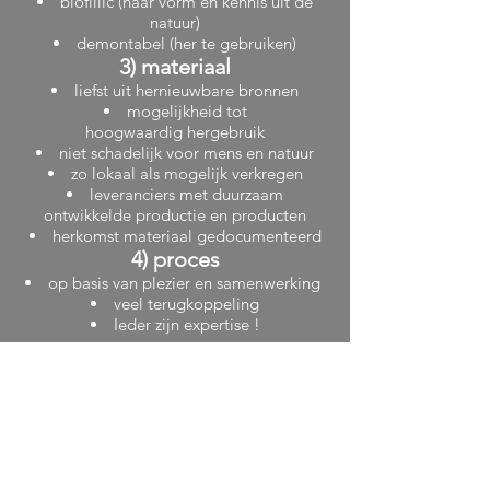
biofillic (naar vorm en kennis uit de
natuur)
demontabel (her te gebruiken)
3) materiaal
liefst uit hernieuwbare bronnen
mogelijkheid tot
hoogwaardig hergebruik
niet schadelijk voor mens en natuur
zo lokaal als mogelijk verkregen
leveranciers met duurzaam
ontwikkelde productie en producten
herkomst materiaal gedocumenteerd
4) proces
op basis van plezier en samenwerking
veel terugkoppeling
Ieder zijn expertise !
MEUBELS
los meubilair ontwikkelt Marcel op basis
van eigen initiatief of voor fabrikanten /
leveranciers