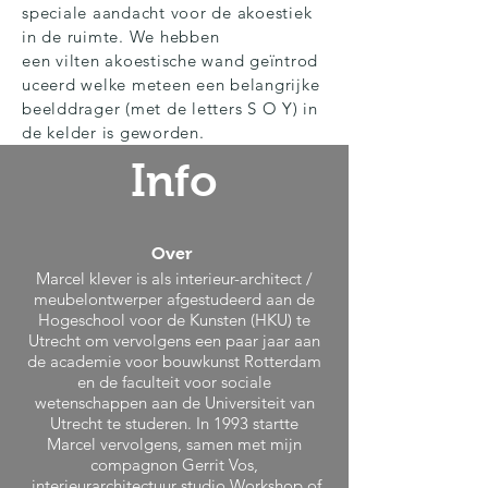
speciale aandacht voor de akoestiek
in de
ruimte. We hebben
een vilten akoestische wand
geïntrod
uceerd welke meteen een belangrijke
beelddrager (met de letters S O Y) in
de kelder is geworden.
Info
Over
Marcel klever is
als interieur-architect /
meubelontwerper afgestudeerd aan de
Hogeschool voor de Kunsten (HKU) te
Utrecht om vervolgens een paar jaar aan
de academie voor bouwkunst Rotterdam
en de faculteit voor sociale
wetenschappen aan de Universiteit van
Utrecht te studeren. In 1993 startte
Marcel vervolgens, samen met mijn
compagnon Gerrit Vos,
interieurarchitectuur studio Workshop of